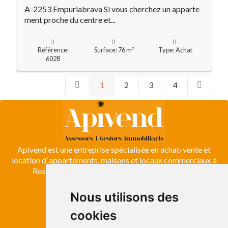
A-2253 Empuriabrava Si vous cherchez un apparte
ment proche du centre et...
Référence:
Surface: 76 m²
Type: Achat
6028
1
2
3
4
Apivend est une entreprise spécialisée en achat-vente et
location d´appartements, maisons et locaux commerciaux à
Roses, Empuriabrava, Costa Brava et Emporda.
Nous utilisons des
ROSES
cookies
Avda. de Rhode, 64
Roses - Girona