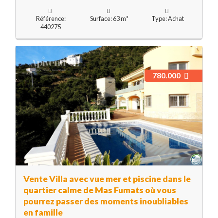
Référence:
Surface: 63 m²
Type: Achat
440275
780.000
Vente Villa avec vue mer et piscine dans le
quartier calme de Mas Fumats où vous
pourrez passer des moments inoubliables
en famille