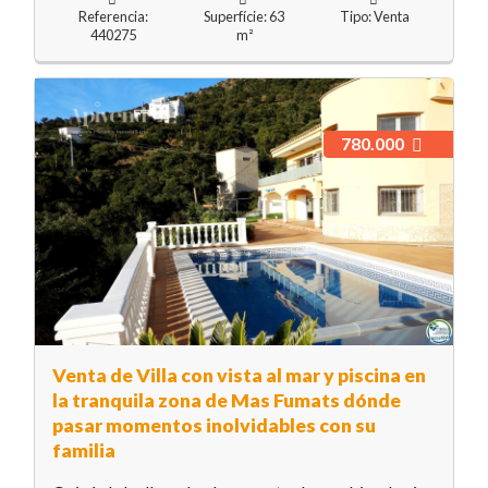
Referencia:
Superfície: 63
Tipo: Venta
440275
m²
780.000
Venta de Villa con vista al mar y piscina en
la tranquila zona de Mas Fumats dónde
pasar momentos inolvidables con su
familia