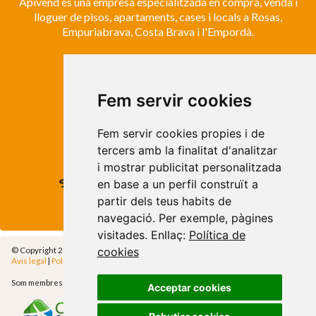
Apivend és una empresa especialitzada en compra, venda i
lloguer de pisos, apartaments, cases i locals a Rosas,
Empuriabrava, Costa Brava i l'Empordà.
ROSES
Avda. de Rhode, 64
Fem servir cookies
Roses - Girona
Tel. +34 972 15 26 68
Fem servir cookies propies i de
info@apivend.com
tercers amb la finalitat d'analitzar
i mostrar publicitat personalitzada
Segueixnos!
en base a un perfil construït a
partir dels teus habits de
navegació. Per exemple, pàgines
visitades. Enllaç:
Política de
© Copyright 2014 - Apivend 2000 SL |
Tots els drets reservats
cookies
Avis legal
|
Política de privadesa
|
Política de cookies
|
Cfg.Cookies
Som membres de
Acceptar cookies