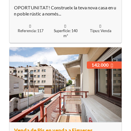
OPORTUNITAT! Construeix la teva nova casa en u
n poble rústic a només...
Referencia: 117
Superfície: 140
Tipus: Venda
m²
142.000
Venda de Pis en venda a Figueres