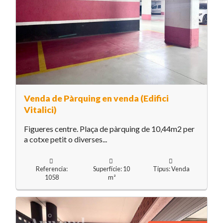
Venda de Pàrquing en venda (Edifici
Vitalici)
Figueres centre. Plaça de pàrquing de 10,44m2 per
a cotxe petit o diverses...
Referencia:
Superfície: 10
Tipus: Venda
1058
m²