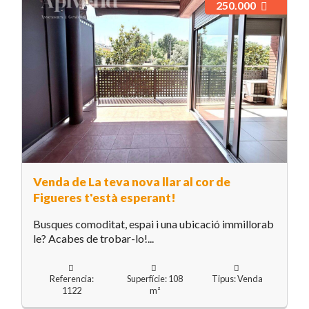
250.000
Venda de La teva nova llar al cor de
Figueres t'està esperant!
Busques comoditat, espai i una ubicació immillorab
le? Acabes de trobar-lo!...
Referencia:
Superfície: 108
Tipus: Venda
1122
m²