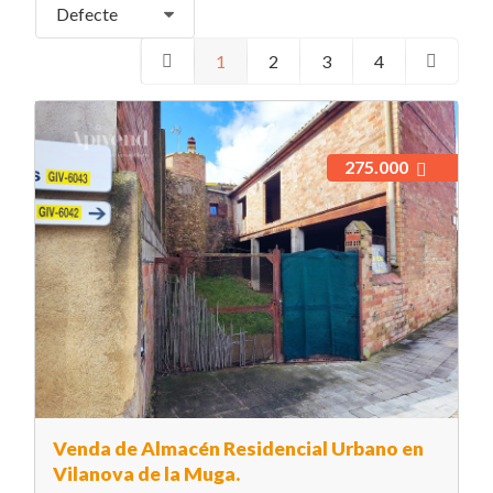
Defecte
1
2
3
4
275.000
Venda de Almacén Residencial Urbano en
Vilanova de la Muga.