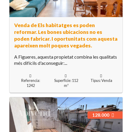
Venda de Els habitatges es poden
reformar. Les bones ubicacions no es
poden fabricar. I oportunitats com aquesta
apareixen molt poques vegades.
A Figueres, aquesta propietat combina les qualitats
més difícils d'aconseguir:...
Referencia:
Superfície: 112
Tipus: Venda
1242
m²
128.000