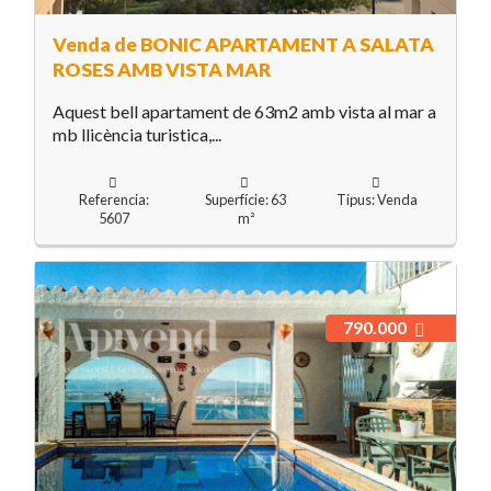
Venda de BONIC APARTAMENT A SALATA
ROSES AMB VISTA MAR
Aquest bell apartament de 63m2 amb vista al mar a
mb llicència turistica,...
Referencia:
Superfície: 63
Tipus: Venda
5607
m²
790.000