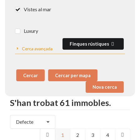
Vistes al mar
Luxury
Finques rústiques
Cerca avançada
Cercar
Cercar per mapa
S'han trobat 61 immobles.
Defecte
1
2
3
4