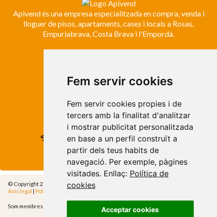
Apivend és una empresa especialitzada en compra, venda i
lloguer de pisos, apartaments, cases i locals a Rosas,
Empuriabrava, Costa Brava i l'Empordà.
ROSES
Avda. de Rhode, 64
Fem servir cookies
Roses - Girona
Tel. +34 972 15 26 68
Fem servir cookies propies i de
info@apivend.com
tercers amb la finalitat d'analitzar
i mostrar publicitat personalitzada
Segueixnos!
en base a un perfil construït a
partir dels teus habits de
navegació. Per exemple, pàgines
visitades. Enllaç:
Política de
© Copyright 2014 - Apivend 2000 SL |
Tots els drets reservats
cookies
Avis legal
|
Política de privadesa
|
Política de cookies
|
Cfg.Cookies
Som membres de
Acceptar cookies