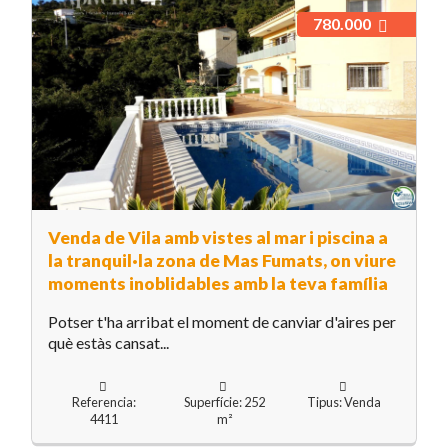
780.000
Venda de Vila amb vistes al mar i piscina a
la tranquil·la zona de Mas Fumats, on viure
moments inoblidables amb la teva família
Potser t'ha arribat el moment de canviar d'aires per
què estàs cansat...
Referencia:
Superfície: 252
Tipus: Venda
4411
m²