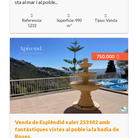
sta al mar i al poble...
Referencia:
Superfície: 990
Tipus: Venda
5232
m²
750.000
Venda de Esplèndid xalet 253 M2 amb
fantàstiques vistes al poble ia la badia de
Roses.