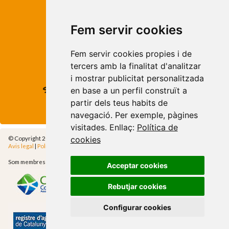
ROSES
Avda. de Rhode, 64
Fem servir cookies
Roses - Girona
Tel. +34 972 15 26 68
Fem servir cookies propies i de
info@apivend.com
tercers amb la finalitat d'analitzar
i mostrar publicitat personalitzada
Segueixnos!
en base a un perfil construït a
partir dels teus habits de
navegació. Per exemple, pàgines
visitades. Enllaç:
Política de
© Copyright 2014 - Apivend 2000 SL |
Tots els drets reservats
cookies
Avis legal
|
Política de privadesa
|
Política de cookies
|
Cfg.Cookies
Som membres de
Acceptar cookies
Rebutjar cookies
Configurar cookies