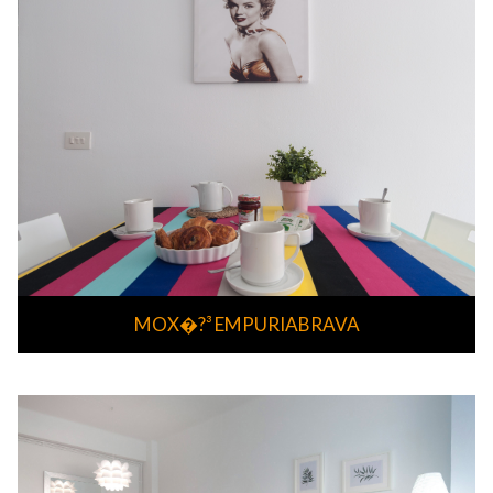
MOX�?³ EMPURIABRAVA