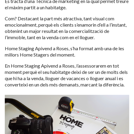
Es tracta d’una Tècnica de màrketing en la qual permet treure
el màxim partit a un habitatge.
Com? Destacant la part més atractiva, tant visual com
emocionalment, perquè els clients s’enamorin d’ell a l’instant,
obtenint un major resultat en la comercialització de
l’immoble, tant en la venda com en el lloguer.
Home Staging Apivend a Roses, s’ha format amb una de les
millors Home Stagers del moment.
En Home Staging Apivend a Roses, l’assessorarem en tot
moment perquè el seu habitatge deixi de ser un de molts dels
que hi ha a la venda, lloguer de vacances o lloguer anual i es
converteixi en un dels més demanats, marcant la diferència.